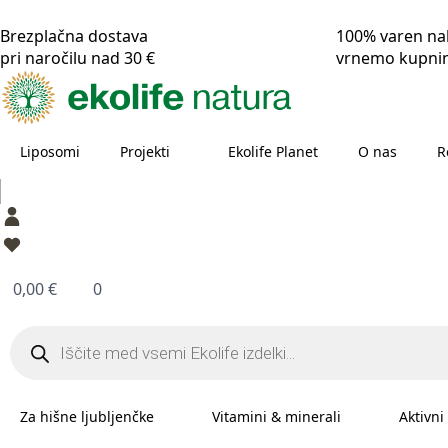
Brezplačna dostava
100% varen n
pri naročilu nad 30 €
vrnemo kupni
Liposomi
Projekti
Ekolife Planet
O nas
R
0,00
€
0
Products
search
Za hišne ljubljenčke
Vitamini & minerali
Aktivni