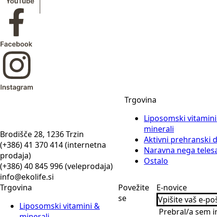
Trgovina
Liposomski vitamini
minerali
Brodišče 28, 1236 Trzin
Aktivni prehranski 
(+386) 41 370 414 (internetna
Naravna nega teles
prodaja)
Ostalo
(+386) 40 845 996 (veleprodaja)
info@ekolife.si
Trgovina
Povežite
E-novice
se
Liposomski vitamini &
Prebral/a sem i
minerali