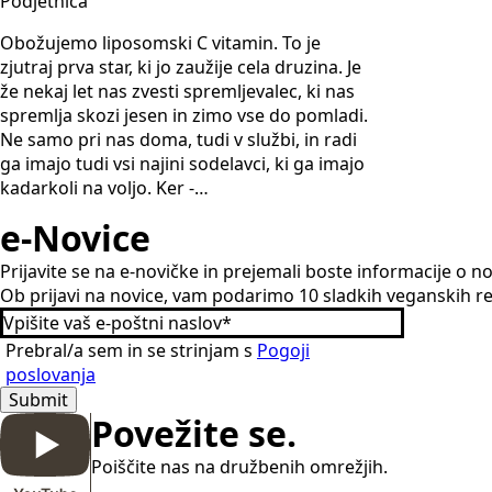
Podjetnica
Obožujemo liposomski C vitamin. To je
zjutraj prva star, ki jo zaužije cela druzina. Je
že nekaj let nas zvesti spremljevalec, ki nas
spremlja skozi jesen in zimo vse do pomladi.
Ne samo pri nas doma, tudi v službi, in radi
ga imajo tudi vsi najini sodelavci, ki ga imajo
kadarkoli na voljo. Ker -…
e-Novice
Prijavite se na e-novičke in prejemali boste informacije o
Ob prijavi na novice, vam podarimo 10 sladkih veganskih r
Prebral/a sem in se strinjam s
Pogoji
poslovanja
Submit
Povežite se.
Poiščite nas na družbenih omrežjih.