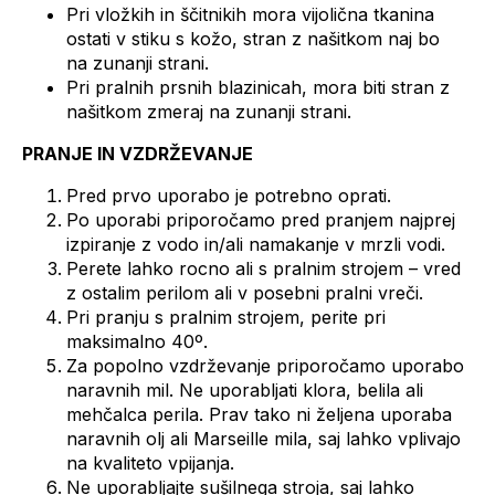
Pri vložkih in ščitnikih mora vijolična tkanina
ostati v stiku s kožo, stran z našitkom naj bo
na zunanji strani.
Pri pralnih prsnih blazinicah, mora biti stran z
našitkom zmeraj na zunanji strani.
PRANJE IN VZDRŽEVANJE
Pred prvo uporabo je potrebno oprati.
Po uporabi priporočamo pred pranjem najprej
izpiranje z vodo in/ali namakanje v mrzli vodi.
Perete lahko rocno ali s pralnim strojem – vred
z ostalim perilom ali v posebni pralni vreči.
Pri pranju s pralnim strojem, perite pri
maksimalno 40º.
Za popolno vzdrževanje priporočamo uporabo
naravnih mil. Ne uporabljati klora, belila ali
mehčalca perila. Prav tako ni željena uporaba
naravnih olj ali Marseille mila, saj lahko vplivajo
na kvaliteto vpijanja.
Ne uporabljajte sušilnega stroja, saj lahko