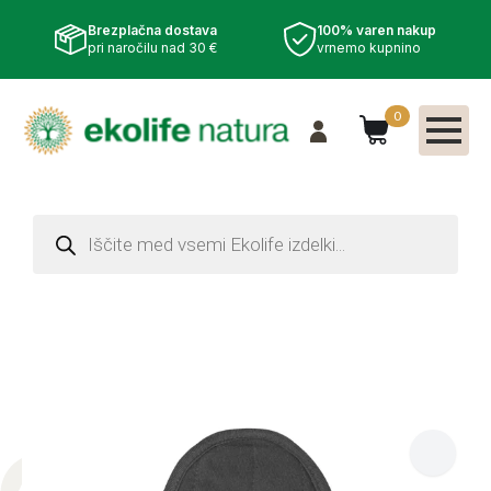
Brezplačna dostava
100% varen nakup
pri naročilu nad 30 €
vrnemo kupnino
0
Products
search