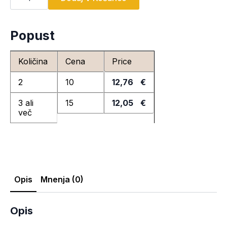
vložek
s
krilci
količina
Popust
Količina
Cena
Price
2
10
12,76
€
3 ali
15
12,05
€
več
Opis
Mnenja (0)
Opis