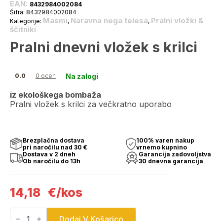
EAN:
8432984002084
Šifra:
8432984002084
Masmi
Naravna nega telesa
Pralni vložki &
Kategorije:
,
,
ščitniki
Pralni dnevni vložek s krilci
Na zalogi
0.0
0 ocen
iz ekološkega bombaža
Pralni vložek s krilci za večkratno uporabo
Brezplačna dostava
100% varen nakup
pri naročilu nad 30 €
vrnemo kupnino
Dostava v 2 dneh
Garancija zadovoljstva
Ob naročilu do 13h
30 dnevna garancija
14,18
€
/kos
Pralni
dnevni
Dodaj V Košarico