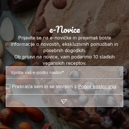
e-Novice
Prijavite se na e-novičke in prejemali boste
informacije o novostih, ekskluzivnih ponudbah in
posebnih dogodkih.
Ob prijavi na novice, vam podarimo 10 sladkih
veganskih receptov.
Prebral/a sem in se strinjam s
Pogoji poslovanja