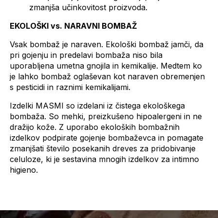
zmanjša učinkovitost proizvoda.
EKOLOŠKI vs. NARAVNI BOMBAŽ
Vsak bombaž je naraven. Ekološki bombaž jamči, da
pri gojenju in predelavi bombaža niso bila
uporabljena umetna gnojila in kemikalije. Medtem ko
je lahko bombaž oglaševan kot naraven obremenjen
s pesticidi in raznimi kemikalijami.
Izdelki MASMI so izdelani iz čistega ekološkega
bombaža. So mehki, preizkušeno hipoalergeni in ne
dražijo kože. Z uporabo ekoloških bombažnih
izdelkov podpirate gojenje bombaževca in pomagate
zmanjšati število posekanih dreves za pridobivanje
celuloze, ki je sestavina mnogih izdelkov za intimno
higieno.