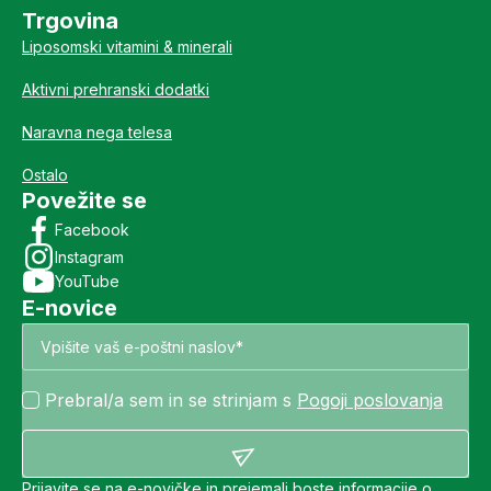
Trgovina
Liposomski vitamini & minerali
Aktivni prehranski dodatki
Naravna nega telesa
Ostalo
Povežite se
Facebook
Instagram
YouTube
E-novice
Prebral/a sem in se strinjam s
Pogoji poslovanja
Prijavite se na e-novičke in prejemali boste informacije o