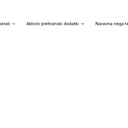
nerali
Aktivni prehranski dodatki
Naravna nega t