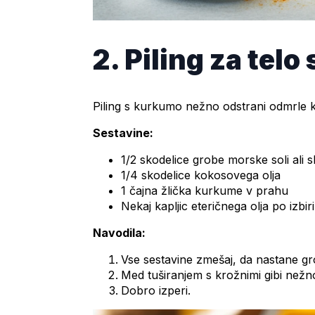
2. Piling za tel
Piling s kurkumo nežno odstrani odmrle ko
Sestavine:
1/2 skodelice grobe morske soli ali s
1/4 skodelice kokosovega olja
1 čajna žlička kurkume v prahu
Nekaj kapljic eteričnega olja po izb
Navodila:
Vse sestavine zmešaj, da nastane gr
Med tuširanjem s krožnimi gibi nežno
Dobro izperi.