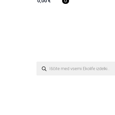
0,00
€
0
Products
search