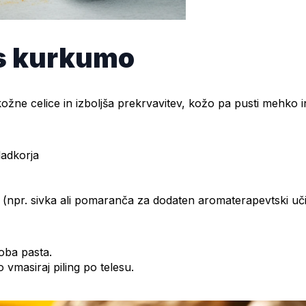
o s kurkumo
žne celice in izboljša prekrvavitev, kožo pa pusti mehko in
ladkorja
iri (npr. sivka ali pomaranča za dodaten aromaterapevtski uč
oba pasta.
 vmasiraj piling po telesu.