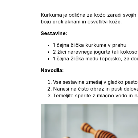
Kurkuma je odlična za kožo zaradi svojih 
boju proti aknam in osvetlitvi kože.
Sestavine:
1 čajna žlička kurkume v prahu
2 žlici naravnega jogurta (ali kokos
1 čajna žlička medu (opcijsko, za do
Navodila:
Vse sestavine zmešaj v gladko pasto
Nanesi na čisto obraz in pusti delova
Temeljito sperite z mlačno vodo in n