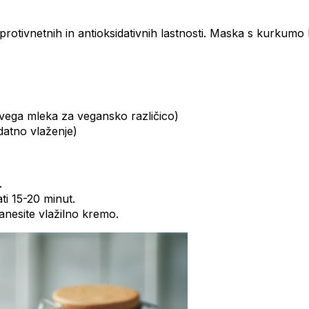
protivnetnih in antioksidativnih lastnosti. Maska s kurkum
ovega mleka za vegansko različico)
datno vlaženje)
.
ti 15-20 minut.
anesite vlažilno kremo.