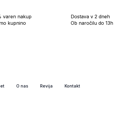
 varen nakup
Dostava v 2 dneh
mo kupnino
Ob naročilu do 13h
net
O nas
Revija
Kontakt