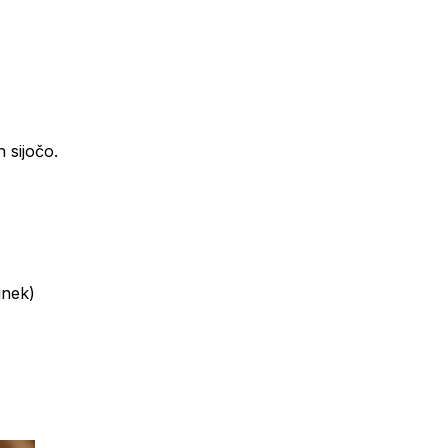
 sijočo.
inek)