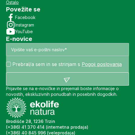
Ostalo
Povežite se
Facebook
Instagram
YouTube
E-novice
Prebral/a sem in se strinjam s
Pogoji poslovanja
Prijavite se na e-novičke in prejemali boste informacije o
novostih, ekskluzivnih ponudbah in posebnih dogodkih.
Brodišče 28, 1236 Trzin
(+386) 41 370 414 (internetna prodaja)
(+386) 40 845 996 (veleprodaja)