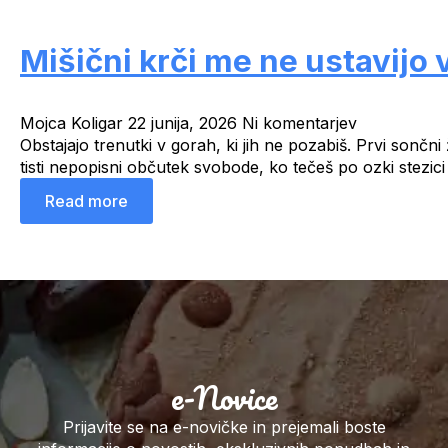
Mišični krči me ne ustavijo
Mojca Koligar
22 junija, 2026
Ni komentarjev
Obstajajo trenutki v gorah, ki jih ne pozabiš. Prvi sonč
tisti nepopisni občutek svobode, ko tečeš po ozki stezic
Read more
e-Novice
Prijavite se na e-novičke in prejemali boste