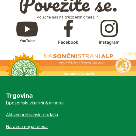
Povežite se.
Poiščite nas na družbenih omrežjih.
Trgovina
Liposomski vitamini & minerali
Aktivni prehranski dodatki
Naravna nega telesa