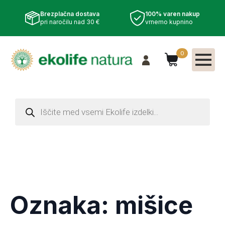
Brezplačna dostava
100% varen nakup
pri naročilu nad 30 €
vrnemo kupnino
0
Products
search
Oznaka:
mišice